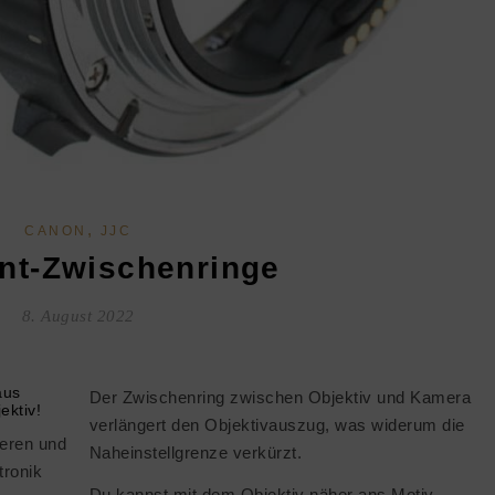
,
CANON
JJC
nt-Zwischenringe
8. August 2022
aus
Der Zwischenring zwischen Objektiv und Kamera
ektiv!
verlängert den Objektivauszug, was widerum die
eren und
Naheinstellgrenze verkürzt.
tronik
Du kannst mit dem Objektiv näher ans Motiv