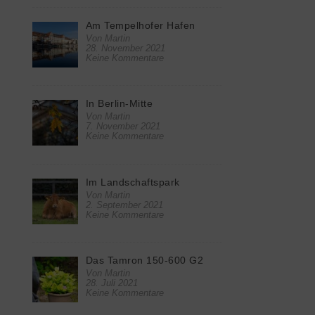
Am Tempelhofer Hafen
Von Martin
28. November 2021
Keine Kommentare
In Berlin-Mitte
Von Martin
7. November 2021
Keine Kommentare
Im Landschaftspark
Von Martin
2. September 2021
Keine Kommentare
Das Tamron 150-600 G2
Von Martin
28. Juli 2021
Keine Kommentare