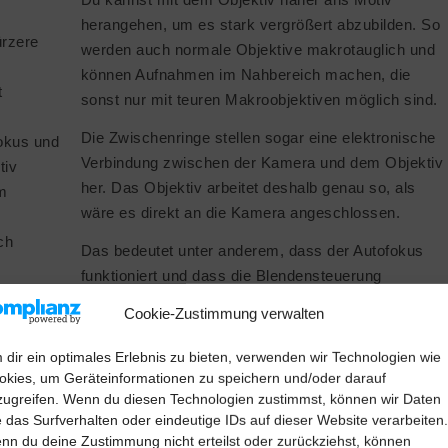
herangehen, um es stark vergrößert abzubilden. So
ürzere
werden auch normale Objektive makrotauglich und
können Aufnahmen im Nahbereich machen, die
t
sonst nur mit teuren Makroobjektiven möglich sind.
Die Zwischenringe stellen sogar eine elektronische
fokus und
Verbindung zwischen der Kamera und dem Objektiv
tiv
her. Das Objektiv arbeitet deshalb genau so, als
m
wäre es direkt an die Kamera angeschlossen.
ch
Das bedeutet unter anderem, dass der Autofokus
funktioniert und dass die Blendensteuerung
übertragen wird. Das angeschlossene Objektiv lässt
rd ein
Cookie-Zustimmung verwalten
sich also in allen Aufnahmemodi beinahe
ie Ringe
uneingeschränkt einsetzen.
n der
 dir ein optimales Erlebnis zu bieten, verwenden wir Technologien wie
okies, um Geräteinformationen zu speichern und/oder darauf
f das
https://www.ebay.de
zugreifen. Wenn du diesen Technologien zustimmst, können wir Daten
e das Surfverhalten oder eindeutige IDs auf dieser Website verarbeiten.
nn du deine Zustimmung nicht erteilst oder zurückziehst, können