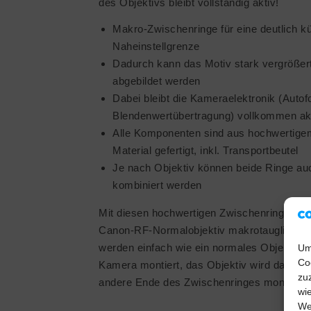
des Objektivs bleibt vollständig aktiv!
Makro-Zwischenringe für eine deutlich k
Naheinstellgrenze
Dadurch kann das Motiv stark vergrößer
abgebildet werden
Dabei bleibt die Kameraelektronik (Auto
Blendenwertübertragung) vollkommen ak
Alle Komponenten sind aus hochwertige
Material gefertigt, inkl. Transportbeutel
Je nach Objektiv können beide Ringe au
kombiniert werden
Mit diesen hochwertigen Zwischenringen wi
Canon-RF-Normalobjektiv makrotauglich. D
werden einfach wie ein normales Objektiv a
Um
Co
Kamera montiert, das Objektiv wird dann au
zu
andere Ende des Zwischenringes montiert.
wi
We