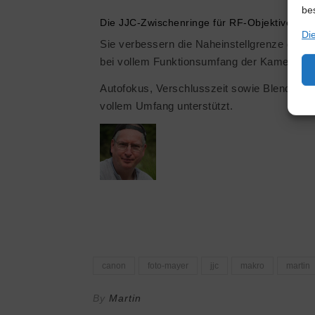
be
Die JJC-Zwischenringe für RF-Objektive
Di
Sie verbessern die Naheinstellgrenze des O
bei vollem Funktionsumfang der Kameraelek
Autofokus, Verschlusszeit sowie Blende we
vollem Umfang unterstützt.
canon
foto-mayer
jjc
makro
martin
By
Martin