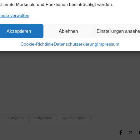
stimmte Merkmale und Funktionen beeinträchtigt werden.
enste verwalten
bjektivs
tronik.
Akzeptieren
Ablehnen
Einstellungen anseh
rden in
Cookie-Richtlinie
Datenschutzerklärung
Impressum
rf-bajonet
rf-objektive
zwischenringe