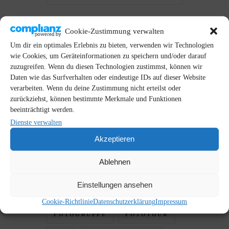
Cookie-Zustimmung verwalten
Um dir ein optimales Erlebnis zu bieten, verwenden wir Technologien
wie Cookies, um Geräteinformationen zu speichern und/oder darauf
zuzugreifen. Wenn du diesen Technologien zustimmst, können wir
Daten wie das Surfverhalten oder eindeutige IDs auf dieser Website
SCHLAGWÖRTER
verarbeiten. Wenn du deine Zustimmung nicht erteilst oder
zurückziehst, können bestimmte Merkmale und Funktionen
ALTGLIENICKE
BERLIN
beeinträchtigt werden.
Dienste verwalten
BERLIN-MITTE
Akzeptieren
BRANDENBURG
Ablehnen
CHRISTINA
DIY
EOS R
Einstellungen ansehen
FLORIAN
FOTO-MAYER
Cookie-Richtlinie
Datenschutzerklärung
Impressum
FOTOGRUPPE
FOTOTOUR