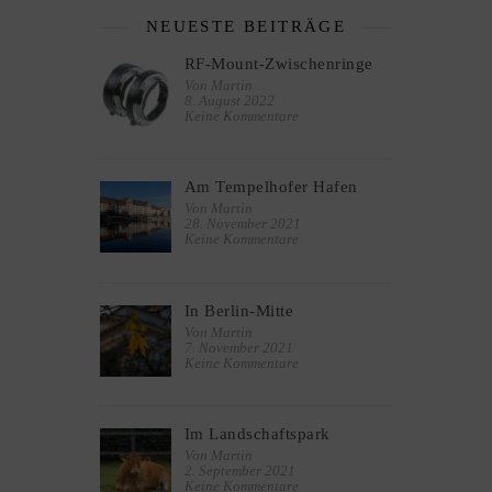
NEUESTE BEITRÄGE
RF-Mount-Zwischenringe
Von Martin
8. August 2022
Keine Kommentare
Am Tempelhofer Hafen
Von Martin
28. November 2021
Keine Kommentare
In Berlin-Mitte
Von Martin
7. November 2021
Keine Kommentare
Im Landschaftspark
Von Martin
2. September 2021
Keine Kommentare