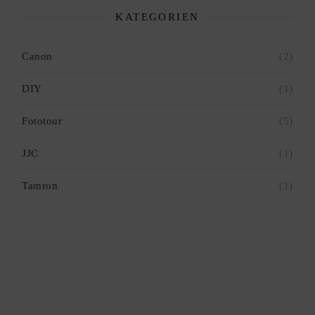
KATEGORIEN
Canon
(2)
DIY
(1)
Fototour
(5)
JJC
(1)
Tamron
(1)