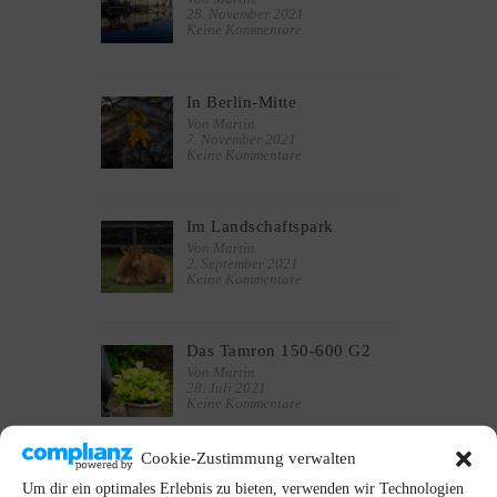
28. November 2021
Keine Kommentare
In Berlin-Mitte
Von Martin
7. November 2021
Keine Kommentare
Im Landschaftspark
Von Martin
2. September 2021
Keine Kommentare
Das Tamron 150-600 G2
Von Martin
28. Juli 2021
Keine Kommentare
Cookie-Zustimmung verwalten
Das Mermaid-Shooting
Um dir ein optimales Erlebnis zu bieten, verwenden wir Technologien
Von Martin