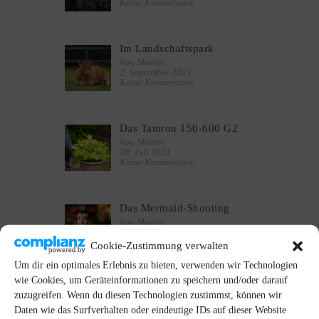
Keine Kommentare
Im Landschaftspark
Von Martin
2. September 2021
Keine Kommentare
Das Tamron 150-600 G2
Von Martin
28. Juli 2021
Keine Kommentare
Das Mermaid-Shooting
Von Martin
4. August 2020
Keine Kommentare
Cookie-Zustimmung verwalten
Um dir ein optimales Erlebnis zu bieten, verwenden wir Technologien
wie Cookies, um Geräteinformationen zu speichern und/oder darauf
zuzugreifen. Wenn du diesen Technologien zustimmst, können wir
NEUESTE KOMMENTARE
Daten wie das Surfverhalten oder eindeutige IDs auf dieser Website