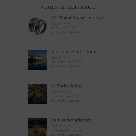
NEUESTE BEITRÄGE
RF-Mount-Zwischenringe
Von Martin
8. August 2022
Keine Kommentare
Am Tempelhofer Hafen
Von Martin
28. November 2021
Keine Kommentare
In Berlin-Mitte
Von Martin
7. November 2021
Keine Kommentare
Im Landschaftspark
Von Martin
2. September 2021
Keine Kommentare