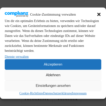
Cookie-Zustimmung verwalten
Um dir ein optimales Erlebnis zu bieten, verwenden wir Technologien
wie Cookies, um Geräteinformationen zu speichern und/oder darauf
zuzugreifen. Wenn du diesen Technologien zustimmst, können wir
Daten wie das Surfverhalten oder eindeutige IDs auf dieser Website
SCHLAGWÖRTER
verarbeiten. Wenn du deine Zustimmung nicht erteilst oder
zurückziehst, können bestimmte Merkmale und Funktionen
ALTGLIENICKE
BERLIN
beeinträchtigt werden.
Dienste verwalten
BERLIN-MITTE
Akzeptieren
BRANDENBURG
Ablehnen
CHRISTINA
DIY
EOS R
Einstellungen ansehen
FLORIAN
FOTO-MAYER
Cookie-Richtlinie
Datenschutzerklärung
Impressum
FOTOGRUPPE
FOTOTOUR