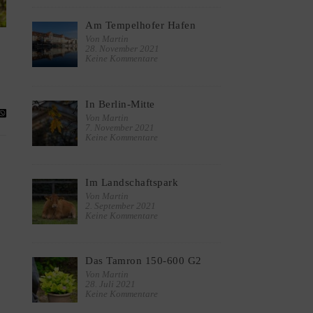
Am Tempelhofer Hafen
Von Martin
28. November 2021
Keine Kommentare
In Berlin-Mitte
Von Martin
7. November 2021
Keine Kommentare
Im Landschaftspark
Von Martin
2. September 2021
Keine Kommentare
Das Tamron 150-600 G2
Von Martin
28. Juli 2021
Keine Kommentare