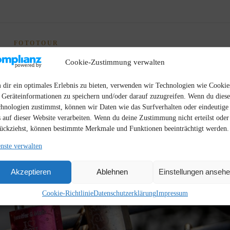
FOTOTOUR
gs-Wusterhausen
Cookie-Zustimmung verwalten
21. Mai 2020
dir ein optimales Erlebnis zu bieten, verwenden wir Technologien wie Cookie
Geräteinformationen zu speichern und/oder darauf zuzugreifen. Wenn du dies
hnologien zustimmst, können wir Daten wie das Surfverhalten oder eindeutige
 auf dieser Website verarbeiten. Wenn du deine Zustimmung nicht erteilst oder
ückziehst, können bestimmte Merkmale und Funktionen beeinträchtigt werden.
nste verwalten
Akzeptieren
Ablehnen
Einstellungen anseh
Cookie-Richtlinie
Datenschutzerklärung
Impressum