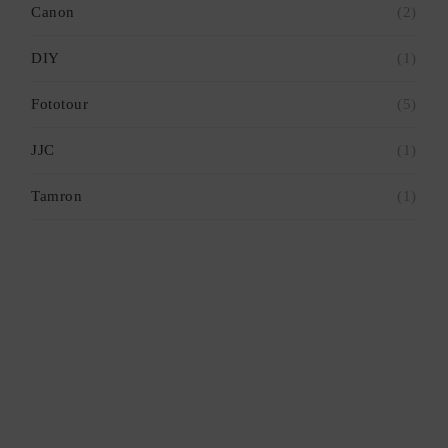
Canon
(2)
DIY
(1)
Fototour
(5)
JJC
(1)
Tamron
(1)