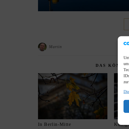
Martin
Um 
um 
DAS KÖNNTE
Tec
IDs
zur
Die
In Berlin-Mitte
König