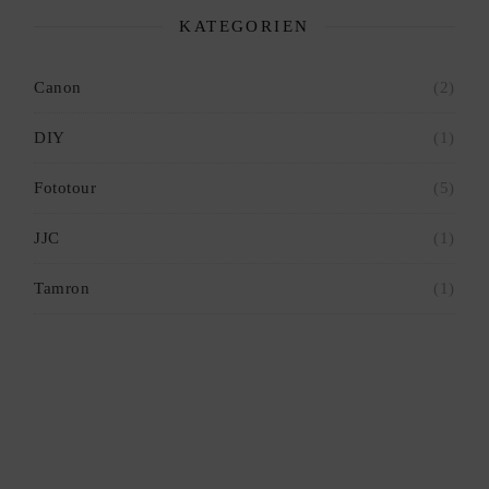
KATEGORIEN
Canon
(2)
DIY
(1)
Fototour
(5)
JJC
(1)
Tamron
(1)