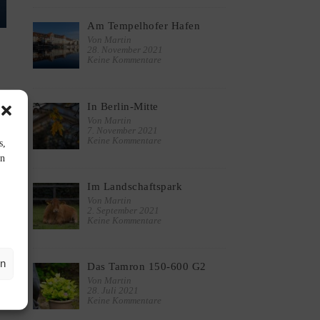
Am Tempelhofer Hafen
Von Martin
28. November 2021
Keine Kommentare
In Berlin-Mitte
Von Martin
7. November 2021
Keine Kommentare
s,
en
Im Landschaftspark
Von Martin
2. September 2021
Keine Kommentare
en
Das Tamron 150-600 G2
Von Martin
28. Juli 2021
Keine Kommentare