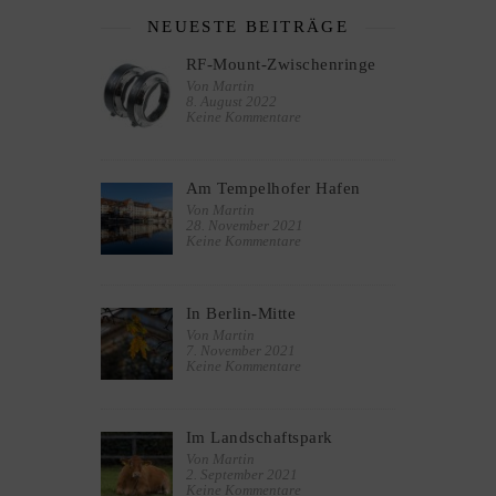
NEUESTE BEITRÄGE
RF-Mount-Zwischenringe
Von Martin
8. August 2022
Keine Kommentare
Am Tempelhofer Hafen
Von Martin
28. November 2021
Keine Kommentare
In Berlin-Mitte
Von Martin
7. November 2021
Keine Kommentare
Im Landschaftspark
Von Martin
2. September 2021
Keine Kommentare