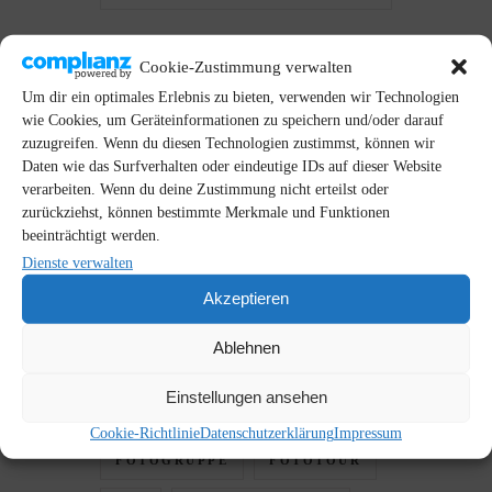
Cookie-Zustimmung verwalten
Um dir ein optimales Erlebnis zu bieten, verwenden wir Technologien
wie Cookies, um Geräteinformationen zu speichern und/oder darauf
zuzugreifen. Wenn du diesen Technologien zustimmst, können wir
Daten wie das Surfverhalten oder eindeutige IDs auf dieser Website
SCHLAGWÖRTER
verarbeiten. Wenn du deine Zustimmung nicht erteilst oder
zurückziehst, können bestimmte Merkmale und Funktionen
ALTGLIENICKE
BERLIN
beeinträchtigt werden.
Dienste verwalten
BERLIN-MITTE
Akzeptieren
BRANDENBURG
Ablehnen
CHRISTINA
DIY
EOS R
Einstellungen ansehen
FLORIAN
FOTO-MAYER
Cookie-Richtlinie
Datenschutzerklärung
Impressum
FOTOGRUPPE
FOTOTOUR