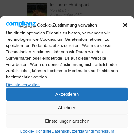
Im Landschaftspark
Von Martin
2. September 2021
Keine Kommentare
Cookie-Zustimmung verwalten
Um dir ein optimales Erlebnis zu bieten, verwenden wir
Das Tamron 150-600 G2
Technologien wie Cookies, um Geräteinformationen zu
Von Martin
speichern und/oder darauf zuzugreifen. Wenn du diesen
28. Juli 2021
Technologien zustimmst, können wir Daten wie das
Keine Kommentare
Surfverhalten oder eindeutige IDs auf dieser Website
verarbeiten. Wenn du deine Zustimmung nicht erteilst oder
zurückziehst, können bestimmte Merkmale und Funktionen
Das Mermaid-Shooting
beeinträchtigt werden.
Von Martin
4. August 2020
Dienste verwalten
Keine Kommentare
Akzeptieren
Ablehnen
NEUESTE KOMMENTARE
Einstellungen ansehen
Cookie-Richtlinie
Datenschutzerklärung
Impressum