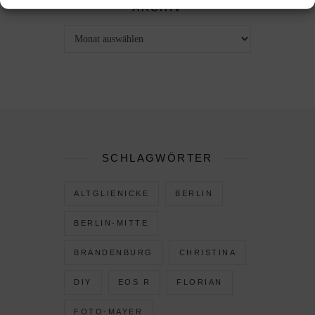
ARCHIV
SCHLAGWÖRTER
ALTGLIENICKE
BERLIN
BERLIN-MITTE
BRANDENBURG
CHRISTINA
DIY
EOS R
FLORIAN
FOTO-MAYER